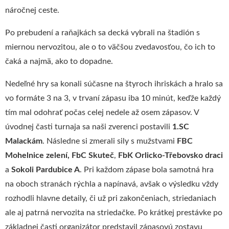
náročnej ceste.
Po prebudení a raňajkách sa decká vybrali na štadión s
miernou nervozitou, ale o to väčšou zvedavosťou, čo ich to
čaká a najmä, ako to dopadne.
Nedeľné hry sa konali súčasne na štyroch ihriskách a hralo sa
vo formáte 3 na 3, v trvaní zápasu iba 10 minút, keďže každý
tím mal odohrať počas celej nedele až osem zápasov. V
úvodnej časti turnaja sa naši zverenci postavili
1.SC
Malackám
. Následne si zmerali sily s mužstvami
FBC
Mohelnice zelení, FbC Skuteč
,
FbK Orlicko-Třebovsko draci
a
Sokoli Pardubice A
. Pri každom zápase bola samotná hra
na oboch stranách rýchla a napínavá, avšak o výsledku vždy
rozhodli hlavne detaily, či už pri zakončeniach, striedaniach
ale aj patrná nervozita na striedačke. Po krátkej prestávke po
základnej časti organizátor predstavil zápasovú zostavu