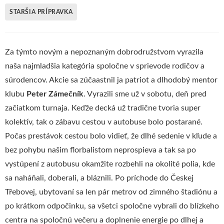
STARŠIA PRÍPRAVKA
Za týmto novým a nepoznaným dobrodružstvom vyrazila
naša najmladšia kategória spoločne v sprievode rodičov a
súrodencov. Akcie sa zúčaastnil ja patriot a dlhodobý mentor
klubu
Peter Zámečník
. Vyrazili sme už v sobotu, deň pred
začiatkom turnaja. Keďže decká už tradične tvoria super
kolektív, tak o zábavu cestou v autobuse bolo postarané.
Počas prestávok cestou bolo vidieť, že dlhé sedenie v kľude a
bez pohybu našim florbalistom neprospieva a tak sa po
vystúpení z autobusu okamžite rozbehli na okolité polia, kde
sa naháňali, doberali, a bláznili. Po príchode do Českej
Třebovej, ubytovaní sa len pár metrov od zimného štadiónu a
po krátkom odpočinku, sa všetci spoločne vybrali do blízkeho
centra na spoločnú večeru a doplnenie energie po dlhej a