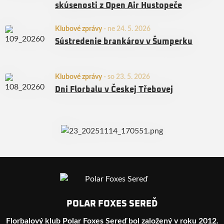
skúsenosti z Open Air Hustopeče
Klubové zprávy
-
ne 24. 5. 2026
Sústredenie brankárov v Šumperku
Klubové zprávy
-
so 23. 5. 2026
Dni Florbalu v Českej Třebovej
POLAR FOXES SEREĎ
Florbalový klub Polar Foxes Sereď bol založený v roku 2012.