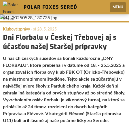
POLAR FOXES SEREĎ
MENU
Klubové zprávy
-
st 28. 5. 2025
Dni Florbalu v Českej Třebovej aj s
účasťou našej Staršej prípravky
U našich českých susedov sa konali každoročné „DNY
FLORBALU“, ktoré prebiehali v dátume od 18. - 25.5.2025 a
organizoval ich florbalový klub FBK OT (Orlicko-Třebovsko)
na miestnom zimnom štadióne. Tejto akcie sa zúčastňujú v
najväčšej miere školy z Pardubického kraja. Každý deň si
zahrala iná kategória od prvých stupňov až po stredné školy.
Vyvrcholením osláv florbalu je víkendový turnaj, na ktorý sa
prihlásilo až 24 tímov, rozdelení do dvoch kategórií:
Prípravka a Elévové. V kategórii Elévové (Staršia prípravka
U11) boli prihlásené aj naše polárne líšky zo Serede.