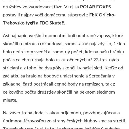
družstiev vo vyraďovacej fáze. V tej sa
POLAR FOXES
postavili najprv voči domácemu súperovi z
FbK Orlicko-
Třebovsko tygři
a
FBC Skuteč.
Asi najnapínavejšími momentmi boli odohrané zápasy, ktoré
skončili remízou a rozhodovali samostatné nájazdy. To, že ich
bolo neúrekom svedčí aj samotný počet, kde na našu bránku
počas celého turnaja bolo uskutočnených až 23 trestných
strieľaní a z toho iba dva góly skončili v našej sieti. Keďže od
začiatku sa hralo na bodové umiestnenie a Seredčania v
základnej časti postrácali cenné body na remízach, tak z
celkového počtu družstiev skončili na peknom siedmom
mieste.
Na záver treba dodať s akou príjemnou, povzbudzujúcou a
úprimnou férovosťou zo strany českých klubov sme sa stretli.