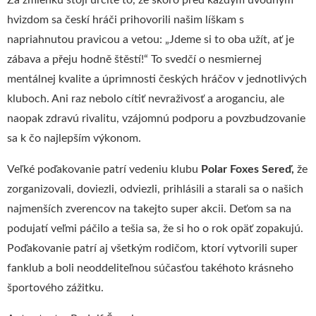
Za zmienku stojí určite to, že skoro pred každým úvodným
hvizdom sa českí hráči prihovorili našim líškam s
napriahnutou pravicou a vetou: „Jdeme si to oba užít, ať je
zábava a přeju hodně štěstí!“ To svedčí o nesmiernej
mentálnej kvalite a úprimnosti českých hráčov v jednotlivých
kluboch. Ani raz nebolo cítiť nevraživosť a aroganciu, ale
naopak zdravú rivalitu, vzájomnú podporu a povzbudzovanie
sa k čo najlepším výkonom.
Veľké poďakovanie patrí vedeniu klubu
Polar Foxes Sereď,
že
zorganizovali, doviezli, odviezli, prihlásili a starali sa o našich
najmenších zverencov na takejto super akcii. Deťom sa na
podujatí veľmi páčilo a tešia sa, že si ho o rok opäť zopakujú.
Poďakovanie patrí aj všetkým rodičom, ktorí vytvorili super
fanklub a boli neoddeliteľnou súčasťou takéhoto krásneho
športového zážitku.