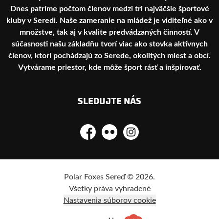
Dnes patríme počtom členov medzi tri najväčšie športové
kluby v Seredi. Naše zameranie na mládež je viditeľné ako v
množstve, tak aj v kvalite predvádzaných činností. V
súčasnosti našu základňu tvorí viac ako stovka aktívnych
členov, ktorí pochádzajú zo Serede, okolitých miest a obcí.
Vytvárame priestor, kde môže šport rásť a inšpirovať.
SLEDUJTE NÁS
Facebook
Flickr
Instagram
Polar Foxes Sereď © 2026.
Všetky práva vyhradené
Nastavenia súborov cookie