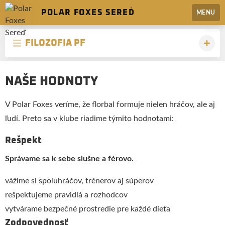
POLAR FOXES SEREĎ
MENU
FILOZOFIA PF
NAŠE HODNOTY
V Polar Foxes veríme, že florbal formuje nielen hráčov, ale aj
ľudí. Preto sa v klube riadime týmito hodnotami:
Rešpekt
Správame sa k sebe slušne a férovo.
vážime si spoluhráčov, trénerov aj súperov
rešpektujeme pravidlá a rozhodcov
vytvárame bezpečné prostredie pre každé dieťa
Zodpovednosť