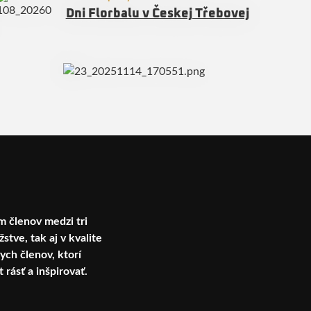
Dni Florbalu v Českej Třebovej
m členov medzi tri
tve, tak aj v kvalite
ych členov, ktorí
rásť a inšpirovať.