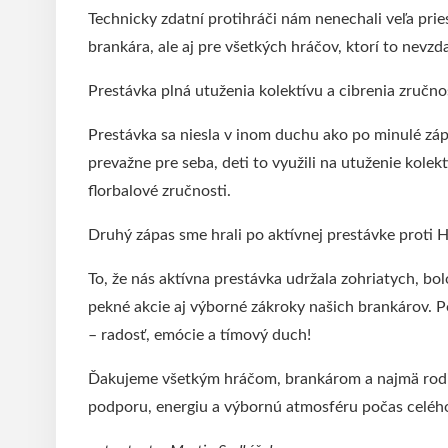
Technicky zdatní protihráči nám nenechali veľa prie
brankára, ale aj pre všetkých hráčov, ktorí to nevzd
​Prestávka plná utuženia kolektívu a cibrenia zručno
​Prestávka sa niesla v inom duchu ako po minulé záp
prevažne pre seba, deti to využili na utuženie kolekt
florbalové zručnosti.
​Druhý zápas sme hrali po aktívnej prestávke proti 
To, že nás aktívna prestávka udržala zohriatych, bo
pekné akcie aj výborné zákroky našich brankárov. 
– radosť, emócie a tímový duch!
​Ďakujeme všetkým hráčom, brankárom a najmä rodičo
podporu, energiu a výbornú atmosféru počas celého 