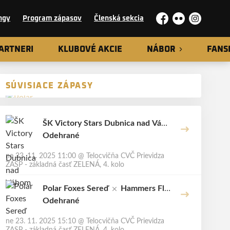
ngy
Program zápasov
Členská sekcia
Facebook
Flickr
Instagram
ARTNERI
KLUBOVÉ AKCIE
NÁBOR
FANS
SÚVISIACE ZÁPASY
ŠK Victory Stars Dubnica nad Váho
m
Odehrané
Polar Foxes Sereď
ne 23. 11. 2025 11:00
@
Telocvičňa CVČ Prievidza
ZASP - základná časť ZELENÁ, 4. kolo
Polar Foxes Sereď
Hammers Flo
orball
Odehrané
ne 23. 11. 2025 15:10
@
Telocvičňa CVČ Prievidza