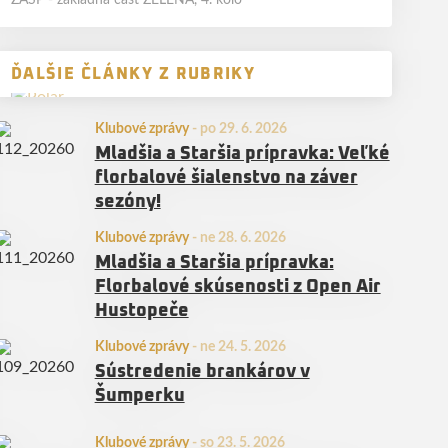
ZASP - základná časť ZELENÁ, 4. kolo
ĎALŠIE ČLÁNKY Z RUBRIKY
Klubové zprávy
-
po 29. 6. 2026
Mladšia a Staršia prípravka: Veľké
florbalové šialenstvo na záver
sezóny!
Klubové zprávy
-
ne 28. 6. 2026
Mladšia a Staršia prípravka:
Florbalové skúsenosti z Open Air
Hustopeče
Klubové zprávy
-
ne 24. 5. 2026
Sústredenie brankárov v
Šumperku
Klubové zprávy
-
so 23. 5. 2026