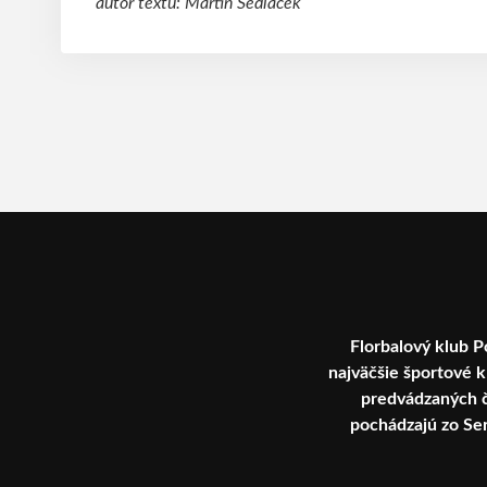
autor textu: Martin Sedláček
Florbalový klub P
najväčšie športové k
predvádzaných či
pochádzajú zo Ser