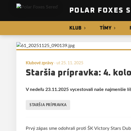
POLAR FOXES 
KLUB
TÍMY
Klubové zprávy
-
ut 25. 11. 2025
Staršia prípravka: 4. kol
V nedeľu 23.11.2025 vycestovali naše najmenšie líš
STARŠIA PRÍPRAVKA
Prvý zápas sme odohrali proti ŠK Victory Stars Dubn