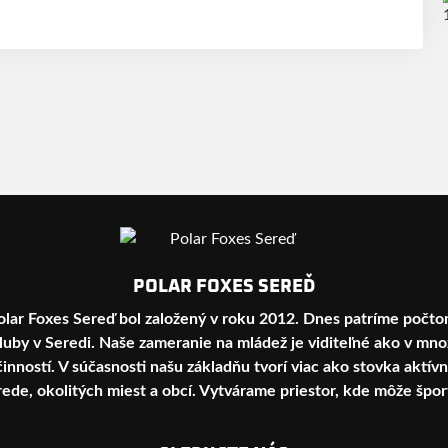
POLAR FOXES SEREĎ
olar Foxes Sereď bol založený v roku 2012. Dnes patríme počto
luby v Seredi. Naše zameranie na mládež je viditeľné ako v množs
nností. V súčasnosti našu základňu tvorí viac ako stovka aktívn
ede, okolitých miest a obcí. Vytvárame priestor, kde môže šport 