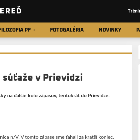
SEREĎ
Tréni
FILOZOFIA PF
FOTOGALÉRIA
NOVINKY
P
o súťaže v Prievidzi
ky na ďalšie kolo zápasov, tentokrát do Prievidze.
ica n/V. V tomto zápase sme ťahali za kratší koniec.