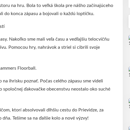
storu na hru. Bola to veľká škola pre nášho začínajúceho
ali do konca zápasu a bojovali o každú loptičku.
stí
asy. Nakoľko sme mali veľa času a vedľajšiu telocvičňu
ívu. Pomocou hry, nahrávok a striel si cibrili svoje
Hammers Floorball.
lo na ihrisku poznať. Počas celého zápasu sme videli
Po spoločnej ďakovačke obecenstvu neostalo oko suché
m, ktorí absolvovali dlhšiu cestu do Prievidze, za
dňa. Tešíme sa na ďalšie kolo a nové výzvy!