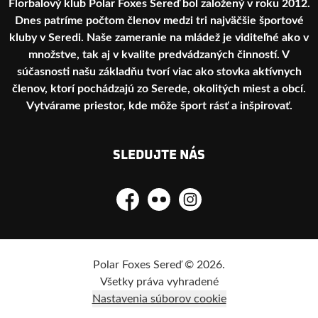
Florbalový klub Polar Foxes Sereď bol založený v roku 2012.
Dnes patríme počtom členov medzi tri najväčšie športové
kluby v Seredi. Naše zameranie na mládež je viditeľné ako v
množstve, tak aj v kvalite predvádzaných činností. V
súčasnosti našu základňu tvorí viac ako stovka aktívnych
členov, ktorí pochádzajú zo Serede, okolitých miest a obcí.
Vytvárame priestor, kde môže šport rásť a inšpirovať.
SLEDUJTE NÁS
Facebook
Flickr
Instagram
Polar Foxes Sereď © 2026.
Všetky práva vyhradené
Nastavenia súborov cookie