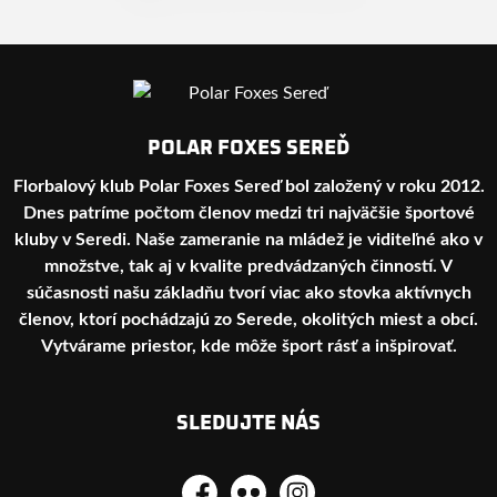
POLAR FOXES SEREĎ
Florbalový klub Polar Foxes Sereď bol založený v roku 2012.
Dnes patríme počtom členov medzi tri najväčšie športové
kluby v Seredi. Naše zameranie na mládež je viditeľné ako v
množstve, tak aj v kvalite predvádzaných činností. V
súčasnosti našu základňu tvorí viac ako stovka aktívnych
členov, ktorí pochádzajú zo Serede, okolitých miest a obcí.
Vytvárame priestor, kde môže šport rásť a inšpirovať.
SLEDUJTE NÁS